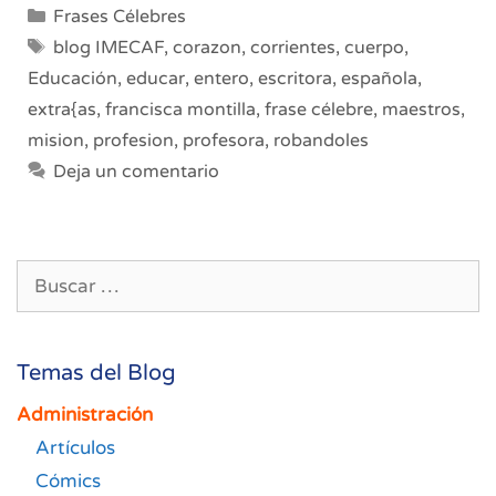
Categorías
Frases Célebres
Etiquetas
blog IMECAF
,
corazon
,
corrientes
,
cuerpo
,
Educación
,
educar
,
entero
,
escritora
,
española
,
extra{as
,
francisca montilla
,
frase célebre
,
maestros
,
mision
,
profesion
,
profesora
,
robandoles
Deja un comentario
Buscar:
Temas del Blog
Administración
Artículos
Cómics