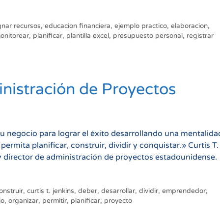
gnar recursos
,
educacion financiera
,
ejemplo practico
,
elaboracion
,
onitorear
,
planificar
,
plantilla excel
,
presupuesto personal
,
registrar
nistración de Proyectos
 negocio para lograr el éxito desarrollando una mentalida
rmita planificar, construir, dividir y conquistar.» Curtis T.
 director de administración de proyectos estadounidense.
onstruir
,
curtis t. jenkins
,
deber
,
desarrollar
,
dividir
,
emprendedor
,
io
,
organizar
,
permitir
,
planificar
,
proyecto