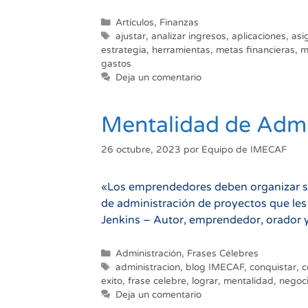
Personal:
Una
Categorías
Artículos
,
Finanzas
Etiquetas
Guía
ajustar
,
analizar ingresos
,
aplicaciones
,
asi
estrategia
,
herramientas
,
metas financieras
,
m
para
gastos
Organizar
Deja un comentario
y
Gestionar
Mentalidad de Admi
tu
Dinero
26 octubre, 2023
por
Equipo de IMECAF
«Los emprendedores deben organizar su
de administración de proyectos que les pe
Jenkins – Autor, emprendedor, orador y
Categorías
Administración
,
Frases Célebres
Etiquetas
administracion
,
blog IMECAF
,
conquistar
,
c
exito
,
frase celebre
,
lograr
,
mentalidad
,
negoc
Deja un comentario