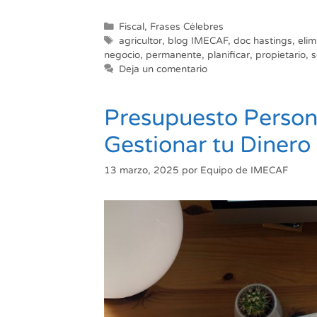
Categorías
Fiscal
,
Frases Célebres
Etiquetas
agricultor
,
blog IMECAF
,
doc hastings
,
elim
negocio
,
permanente
,
planificar
,
propietario
,
s
Deja un comentario
Presupuesto Persona
Gestionar tu Dinero
13 marzo, 2025
por
Equipo de IMECAF