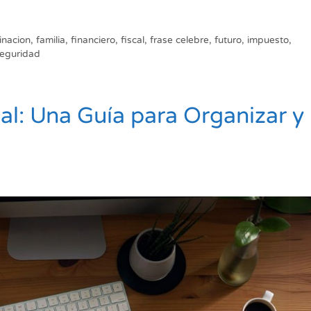
inacion
,
familia
,
financiero
,
fiscal
,
frase celebre
,
futuro
,
impuesto
,
eguridad
l: Una Guía para Organizar y