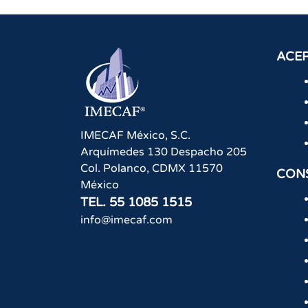
ACER
IMECAF México, S.C.
Arquímedes 130 Despacho 205
Col. Polanco
,
CDMX
11570
CON
México
TEL.
55 1085 1515
info@imecaf.com