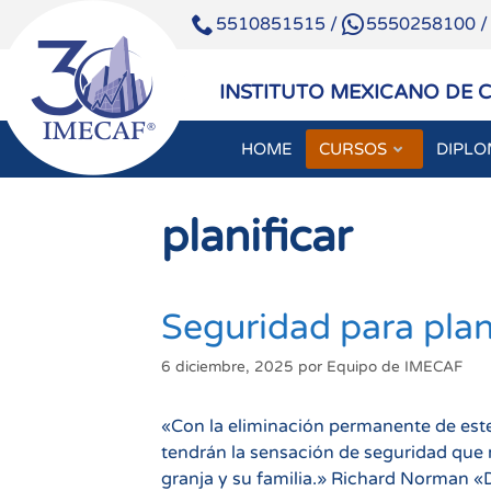
5510851515
/
5550258100
INSTITUTO MEXICANO DE 
HOME
CURSOS
DIPL
Saltar
al
planificar
contenido
Seguridad para plani
6 diciembre, 2025
por
Equipo de IMECAF
«Con la eliminación permanente de este
tendrán la sensación de seguridad que n
granja y su familia.» Richard Norman «