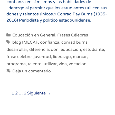
confianza en sí mismos y las habilidades de
liderazgo al permitir que los estudiantes utilicen sus
dones y talentos únicos.» Conrad Ray Burns (1935-
2016) Periodista y político estadounidense.
Categorías
Educación en General
,
Frases Célebres
Etiquetas
blog IMECAF
,
confianza
,
conrad burns
,
desarrollar
,
diferencia
,
don
,
educacion
,
estudiante
,
frase celebre
,
juventud
,
liderazgo
,
marcar
,
programa
,
talento
,
utilizar
,
vida
,
vocacion
Deja un comentario
Navegación
1
2
…
6
Siguiente →
de
entradas