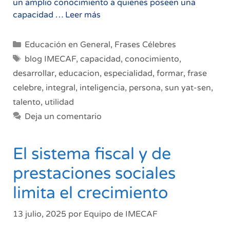
un amplio conocimiento a quienes poseen una
La
capacidad …
Leer más
educación
hace
Categorías
Educación en General
,
Frases Célebres
útil
Etiquetas
blog IMECAF
,
capacidad
,
conocimiento
,
los
desarrollar
,
educacion
,
especialidad
,
formar
,
frase
talentos
celebre
,
integral
,
inteligencia
,
persona
,
sun yat-sen
,
talento
,
utilidad
Deja un comentario
El sistema fiscal y de
prestaciones sociales
limita el crecimiento
13 julio, 2025
por
Equipo de IMECAF