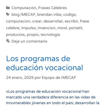
desarrollar
Categorías
Computación
,
Frases Célebres
tecnología
Etiquetas
blog IMECAF
,
brendan iribe
,
codigo
,
propia
computacion
,
crear
,
desarrollar
,
escribir
,
frase
celebre
,
impulso
,
invencion
,
movil
,
portatil
,
productos
,
propio
,
tecnologia
Deja un comentario
Los programas de
educación vocacional
24 enero, 2025
por
Equipo de IMECAF
«Los programas de educación vocacional han
marcado una verdadera diferencia en las vidas de
innumerables jóvenes en todo el país; desarrollan la