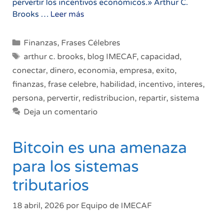
pervertir los incentivos económicos.» Arthur C.
La
Brooks …
Leer más
libre
empresa
Categorías
Finanzas
,
Frases Célebres
frente
Etiquetas
arthur c. brooks
,
blog IMECAF
,
capacidad
,
a
conectar
,
dinero
,
economia
,
empresa
,
exito
,
la
finanzas
,
frase celebre
,
habilidad
,
incentivo
,
interes
,
redistribución
persona
,
pervertir
,
redistribucion
,
repartir
,
sistema
Deja un comentario
Bitcoin es una amenaza
para los sistemas
tributarios
18 abril, 2026
por
Equipo de IMECAF