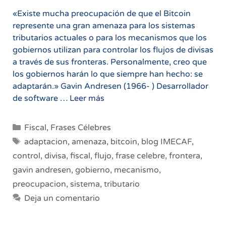
«Existe mucha preocupación de que el Bitcoin
represente una gran amenaza para los sistemas
tributarios actuales o para los mecanismos que los
gobiernos utilizan para controlar los flujos de divisas
a través de sus fronteras. Personalmente, creo que
los gobiernos harán lo que siempre han hecho: se
adaptarán.» Gavin Andresen (1966- ) Desarrollador
Bitcoin
de software …
Leer más
es
una
Categorías
Fiscal
,
Frases Célebres
amenaza
Etiquetas
adaptacion
,
amenaza
,
bitcoin
,
blog IMECAF
,
para
control
,
divisa
,
fiscal
,
flujo
,
frase celebre
,
frontera
,
los
gavin andresen
,
gobierno
,
mecanismo
,
sistemas
tributarios
preocupacion
,
sistema
,
tributario
Deja un comentario