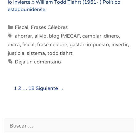
lo invierte.» William Todd Tiahrt (1951- ) Político
estadounidense.
Categorías
Fiscal
,
Frases Célebres
Etiquetas
ahorrar
,
alivio
,
blog IMECAF
,
cambiar
,
dinero
,
extra
,
fiscal
,
frase celebre
,
gastar
,
impuesto
,
invertir
,
justicia
,
sistema
,
todd tiahrt
Deja un comentario
Navegación
1
2
…
18
Siguiente →
de
entradas
Buscar: