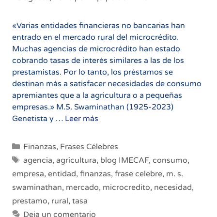
«Varias entidades financieras no bancarias han
entrado en el mercado rural del microcrédito.
Muchas agencias de microcrédito han estado
cobrando tasas de interés similares a las de los
prestamistas. Por lo tanto, los préstamos se
destinan más a satisfacer necesidades de consumo
apremiantes que a la agricultura o a pequeñas
empresas.» M.S. Swaminathan (1925-2023)
El
Genetista y …
Leer más
mercado
rural
Categorías
Finanzas
,
Frases Célebres
de
Etiquetas
agencia
,
agricultura
,
blog IMECAF
,
consumo
,
microcrédito
empresa
,
entidad
,
finanzas
,
frase celebre
,
m. s.
se
swaminathan
,
mercado
,
microcredito
,
necesidad
,
ha
desvirtuado
prestamo
,
rural
,
tasa
Deja un comentario