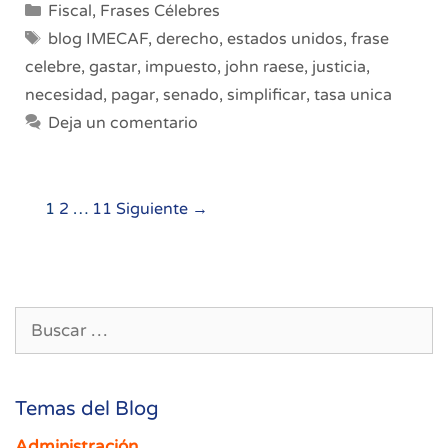
Categorías
Fiscal
,
Frases Célebres
Etiquetas
blog IMECAF
,
derecho
,
estados unidos
,
frase
celebre
,
gastar
,
impuesto
,
john raese
,
justicia
,
necesidad
,
pagar
,
senado
,
simplificar
,
tasa unica
Deja un comentario
Navegación
1
2
…
11
Siguiente →
de
entradas
Buscar:
Temas del Blog
Administración