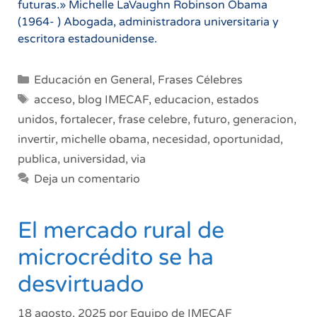
futuras.» Michelle LaVaughn Robinson Obama
(1964- ) Abogada, administradora universitaria y
escritora estadounidense.
Categorías
Educación en General
,
Frases Célebres
Etiquetas
acceso
,
blog IMECAF
,
educacion
,
estados
unidos
,
fortalecer
,
frase celebre
,
futuro
,
generacion
,
invertir
,
michelle obama
,
necesidad
,
oportunidad
,
publica
,
universidad
,
via
Deja un comentario
El mercado rural de
microcrédito se ha
desvirtuado
18 agosto, 2025
por
Equipo de IMECAF