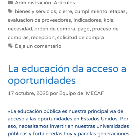
Categorías
Administración
,
Artículos
etapas,
Etiquetas
bienes y servicios
,
cierre
,
cumplimiento
,
etapas
,
buenas
evaluacion de proveedores
,
indicadores
,
kpis
,
prácticas
necesidad
,
orden de compra
,
pago
,
proceso de
y
claves
compras
,
recepcion
,
solicitud de compra
para
Deja un comentario
lograr
adquisiciones
La educación da acceso a
más
eficientes
oportunidades
17 octubre, 2025
por
Equipo de IMECAF
«La educación pública es nuestra principal vía de
acceso a las oportunidades en Estados Unidos. Por
eso, necesitamos invertir en nuestras universidades
públicas y fortalecerlas hoy y para las generaciones