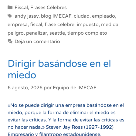
Categorías
Fiscal
,
Frases Célebres
Etiquetas
andy jassy
,
blog IMECAF
,
ciudad
,
empleado
,
empresa
,
fiscal
,
frase celebre
,
impuesto
,
medida
,
peligro
,
penalizar
,
seattle
,
tiempo completo
Deja un comentario
Dirigir basándose en el
miedo
6 agosto, 2026
por
Equipo de IMECAF
«No se puede dirigir una empresa basándose en el
miedo, porque la forma de eliminar el miedo es
evitar las críticas. Y la forma de evitar las críticas es
no hacer nada.» Steven Jay Ross (1927-1992)
Empresario y filántropo estadounidense.