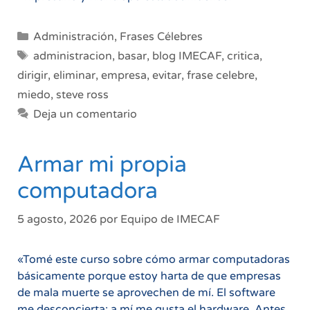
Categorías
Administración
,
Frases Célebres
Etiquetas
administracion
,
basar
,
blog IMECAF
,
critica
,
dirigir
,
eliminar
,
empresa
,
evitar
,
frase celebre
,
miedo
,
steve ross
Deja un comentario
Armar mi propia
computadora
5 agosto, 2026
por
Equipo de IMECAF
«Tomé este curso sobre cómo armar computadoras
básicamente porque estoy harta de que empresas
de mala muerte se aprovechen de mí. El software
me desconcierta; a mí me gusta el hardware. Antes