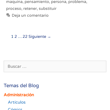
maquina
,
pensamiento
,
persona
,
problema
,
proceso
,
retener
,
substituir
Deja un comentario
Navegación
1
2
…
22
Siguiente →
de
entradas
Buscar:
Temas del Blog
Administración
Artículos
Cómics