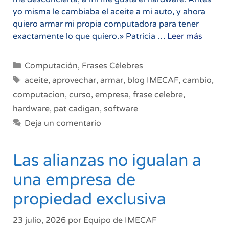
yo misma le cambiaba el aceite a mi auto, y ahora
quiero armar mi propia computadora para tener
Armar
exactamente lo que quiero.» Patricia …
Leer más
mi
propia
Categorías
Computación
,
Frases Célebres
compu
Etiquetas
aceite
,
aprovechar
,
armar
,
blog IMECAF
,
cambio
,
computacion
,
curso
,
empresa
,
frase celebre
,
hardware
,
pat cadigan
,
software
Deja un comentario
Las alianzas no igualan a
una empresa de
propiedad exclusiva
23 julio, 2026
por
Equipo de IMECAF