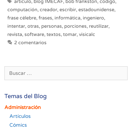
Etiquetas
articulo
,
blog IMECAF
,
bob frankston
,
codigo
,
computación
,
creador
,
escribir
,
estadounidense
,
frase célebre
,
frases
,
informática
,
ingeniero
,
intentar
,
otras
,
personas
,
porciones
,
reutilizar
,
revista
,
software
,
textos
,
tomar
,
visicalc
2 comentarios
Buscar:
Temas del Blog
Administración
Artículos
Cómics