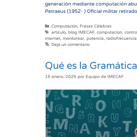
generación mediante computación abund
Petraeus (1952- ) Oficial militar retira
Categorías
Computación
,
Frases Célebres
Etiquetas
articulo
,
blog IMECAF
,
computacion
,
contro
internet
,
monitorear
,
potencia
,
radiofrecuencia
Deja un comentario
Qué es la Gramática
15 enero, 2025
por
Equipo de IMECAF