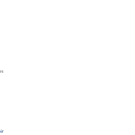
n
es
ir