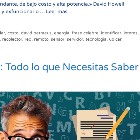
ante, de bajo costo y alta potencia.» David Howell
Monitorear
do y exfuncionario …
Leer más
y
controlar
remotamente
lar
,
costo
,
david petraeus
,
energia
,
frase celebre
,
identificar
,
interes
,
,
recolector
,
red
,
remoto
,
sensor
,
servidor
,
tecnologia
,
ubicar
: Todo lo que Necesitas Saber