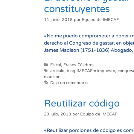
constituyentes
11 junio, 2018
por
Equipo de IMECAF
«No me puedo comprometer a poner mi d
derecho al Congreso de gastar, en objet
James Madison (1751-1836) Abogado, po
Categorías
Fiscal
,
Frases Célebres
Etiquetas
articulo
,
blog IMECAFm impuesto
,
congres
madison
Deja un comentario
Reutilizar código
23 julio, 2013
por
Equipo de IMECAF
«Reutilizar porciones de código es como