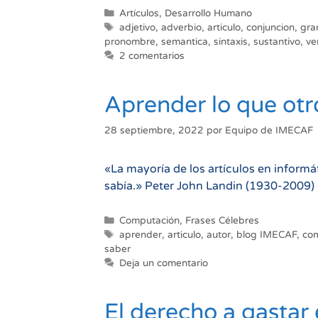
Categorías
Artículos
,
Desarrollo Humano
Etiquetas
adjetivo
,
adverbio
,
articulo
,
conjuncion
,
gra
pronombre
,
semantica
,
sintaxis
,
sustantivo
,
ve
2 comentarios
Aprender lo que otr
28 septiembre, 2022
por
Equipo de IMECAF
«La mayoría de los artículos en inform
sabía.» Peter John Landin (1930-2009) 
Categorías
Computación
,
Frases Célebres
Etiquetas
aprender
,
articulo
,
autor
,
blog IMECAF
,
co
saber
Deja un comentario
El derecho a gastar 