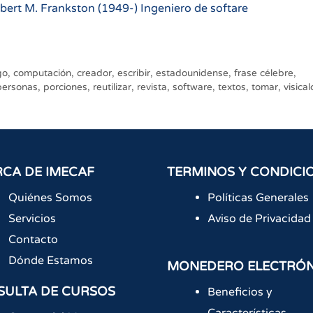
Robert M. Frankston (1949-) Ingeniero de softare
go
,
computación
,
creador
,
escribir
,
estadounidense
,
frase célebre
,
personas
,
porciones
,
reutilizar
,
revista
,
software
,
textos
,
tomar
,
visical
CA DE IMECAF
TERMINOS Y CONDICI
Quiénes Somos
Políticas Generales
Servicios
Aviso de Privacidad
Contacto
Dónde Estamos
MONEDERO ELECTRÓ
SULTA DE CURSOS
Beneficios y