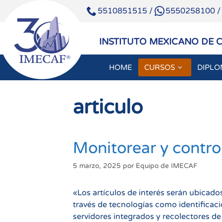
5510851515
/
5550258100
INSTITUTO MEXICANO DE 
HOME
CURSOS
DIPL
Saltar
al
articulo
contenido
Monitorear y contr
5 marzo, 2025
por
Equipo de IMECAF
«Los artículos de interés serán ubicad
través de tecnologías como identificac
servidores integrados y recolectores d