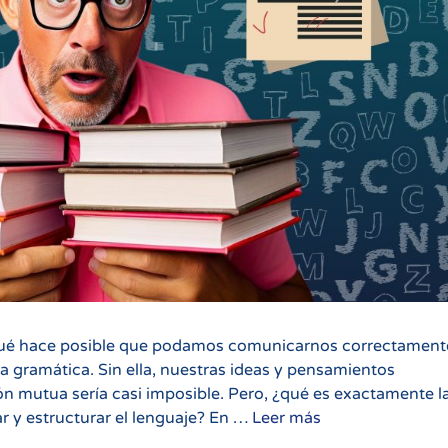
 qué hace posible que podamos comunicarnos correctament
a gramática. Sin ella, nuestras ideas y pensamientos
n mutua sería casi imposible. Pero, ¿qué es exactamente l
Qué
 y estructurar el lenguaje? En …
Leer más
es