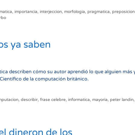
la
Gramática:
matica
,
importancia
,
interjeccion
,
morfologia
,
pragmatica
,
preposicion
rbo
Todo
lo
que
Necesitas
os ya saben
Saber
ática describen cómo su autor aprendió lo que alguien más 
Científico de la computación británico.
mputacion
,
describir
,
frase celebre
,
informatica
,
mayoria
,
peter landin
,
el dineron de los