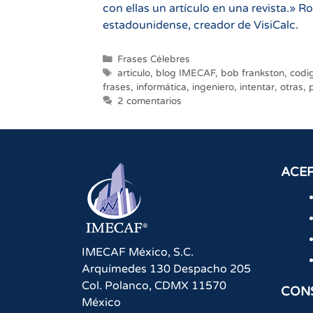
con ellas un artículo en una revista.» 
estadounidense, creador de VisiCalc.
Categorías
Frases Célebres
Etiquetas
articulo
,
blog IMECAF
,
bob frankston
,
codi
frases
,
informática
,
ingeniero
,
intentar
,
otras
,
2 comentarios
ACER
IMECAF México, S.C.
Arquímedes 130 Despacho 205
Col. Polanco
,
CDMX
11570
CON
México