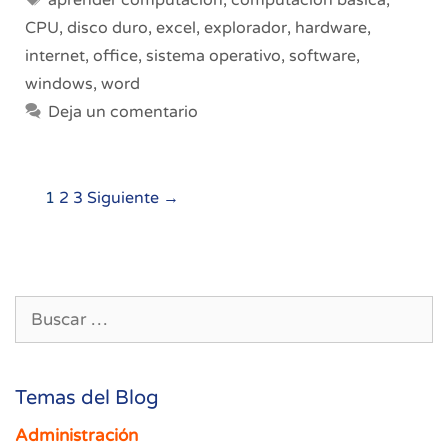
aprender computacion
,
computacion basica
,
a
CPU
,
disco duro
,
excel
,
explorador
,
hardware
,
Través
internet
,
office
,
sistema operativo
,
software
,
de
la
windows
,
word
Tecnología
Deja un comentario
Navegación
1
2
3
Siguiente →
de
entradas
Buscar:
Temas del Blog
Administración