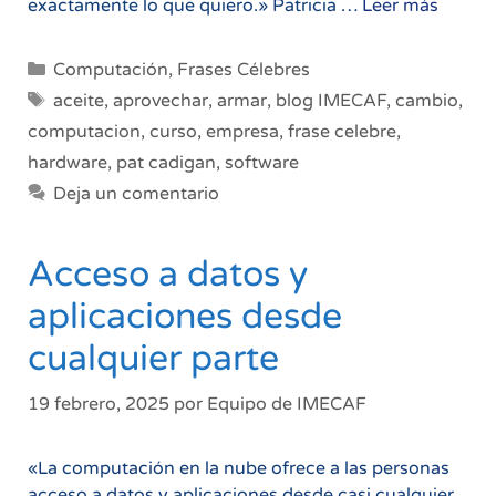
Armar
exactamente lo que quiero.» Patricia …
Leer más
mi
propia
Categorías
Computación
,
Frases Célebres
compu
Etiquetas
aceite
,
aprovechar
,
armar
,
blog IMECAF
,
cambio
,
computacion
,
curso
,
empresa
,
frase celebre
,
hardware
,
pat cadigan
,
software
Deja un comentario
Acceso a datos y
aplicaciones desde
cualquier parte
19 febrero, 2025
por
Equipo de IMECAF
«La computación en la nube ofrece a las personas
acceso a datos y aplicaciones desde casi cualquier