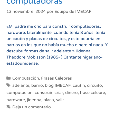
computadoras
13 noviembre, 2024
por
Equipo de IMECAF
«Mi padre me crió para construir computadoras,
hardware. Literalmente, cuando tenía 8 años, tenía
un cautín y placas de circuitos, y esto ocurría en
barrios en los que no había mucho dinero ni nada. Y
descubrí formas de salir adelante.» Jidenna
Theodore Mobisson (1985- ) Cantante nigeriano-
estadounidense.
Categorías
Computación
,
Frases Célebres
Etiquetas
adelante
,
barrio
,
blog IMECAF
,
cautin
,
circuito
,
computacion
,
construir
,
criar
,
dinero
,
frase celebre
,
hardware
,
jidenna
,
placa
,
salir
Deja un comentario