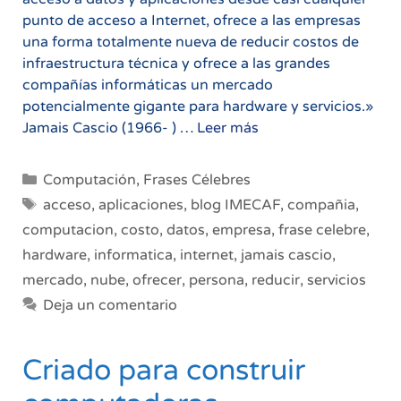
punto de acceso a Internet, ofrece a las empresas
una forma totalmente nueva de reducir costos de
infraestructura técnica y ofrece a las grandes
compañías informáticas un mercado
potencialmente gigante para hardware y servicios.»
Acceso
Jamais Cascio (1966- ) …
Leer más
a
datos
Categorías
Computación
,
Frases Célebres
y
Etiquetas
acceso
,
aplicaciones
,
blog IMECAF
,
compañia
,
aplicaciones
computacion
,
costo
,
datos
,
empresa
,
frase celebre
,
desde
hardware
,
informatica
,
internet
,
jamais cascio
,
cualquier
parte
mercado
,
nube
,
ofrecer
,
persona
,
reducir
,
servicios
Deja un comentario
Criado para construir