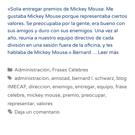
«Solía ​​entregar premios de Mickey Mouse. Me
gustaba Mickey Mouse porque representaba ciertos
valores. Se preocupaba por la gente, era bueno con
sus amigos y duro con sus enemigos. Una vez al
año, reunía a nuestro equipo directivo de cada
división en una sesión fuera de la oficina, y les
Mickey
hablaba de Mickey Mouse.» Bernard …
Leer más
Mouse
como
Categorías
Administración
,
Frases Célebres
model
Etiquetas
administracion
,
amistad
,
bernard l. schwarz
,
blog
para
IMECAF
,
direccion
,
enemigo
,
entregar
,
equipo
,
frase
directi
celebre
,
mickey mouse
,
premio
,
preocupar
,
representar
,
valores
Deja un comentario