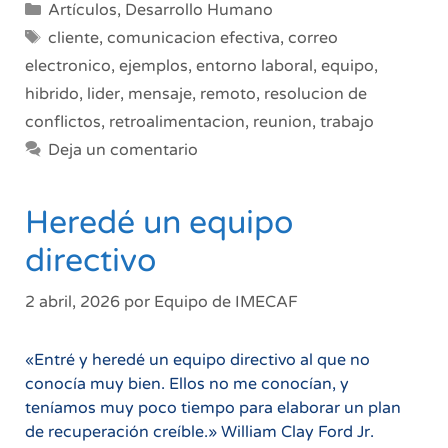
Categorías
Artículos
,
Desarrollo Humano
de
Etiquetas
cliente
,
comunicacion efectiva
,
correo
cómo
electronico
,
ejemplos
,
entorno laboral
,
equipo
,
se
hibrido
,
lider
,
mensaje
,
remoto
,
resolucion de
aplica
en
conflictos
,
retroalimentacion
,
reunion
,
trabajo
situaciones
Deja un comentario
reales
del
Heredé un equipo
entorno
laboral
directivo
2 abril, 2026
por
Equipo de IMECAF
«Entré y heredé un equipo directivo al que no
conocía muy bien. Ellos no me conocían, y
teníamos muy poco tiempo para elaborar un plan
de recuperación creíble.» William Clay Ford Jr.