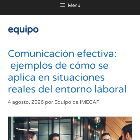
Menú
al
contenido
equipo
Comunicación efectiva:
ejemplos de cómo se
aplica en situaciones
reales del entorno laboral
4 agosto, 2026
por
Equipo de IMECAF