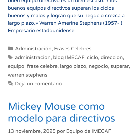
buen equipo directivo es un bien escaso. Y los
buenos equipos directivos superan los ciclos
buenos y malos y logran que su negocio crezca a
largo plazo.» Warren Amerine Stephens (1957- )
Empresario estadounidense.
Categorías
Administración
,
Frases Célebres
Etiquetas
administracion
,
blog IMECAF
,
ciclo
,
direccion
,
equipo
,
frase celebre
,
largo plazo
,
negocio
,
superar
,
warren stephens
Deja un comentario
Mickey Mouse como
modelo para directivos
13 noviembre, 2025
por
Equipo de IMECAF