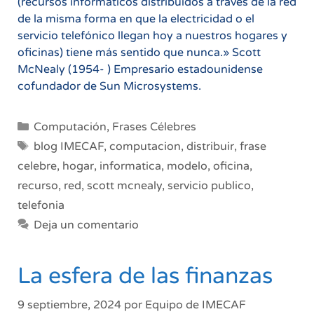
(recursos informáticos distribuidos a través de la red
de la misma forma en que la electricidad o el
servicio telefónico llegan hoy a nuestros hogares y
oficinas) tiene más sentido que nunca.» Scott
McNealy (1954- ) Empresario estadounidense
cofundador de Sun Microsystems.
Categorías
Computación
,
Frases Célebres
Etiquetas
blog IMECAF
,
computacion
,
distribuir
,
frase
celebre
,
hogar
,
informatica
,
modelo
,
oficina
,
recurso
,
red
,
scott mcnealy
,
servicio publico
,
telefonia
Deja un comentario
La esfera de las finanzas
9 septiembre, 2024
por
Equipo de IMECAF