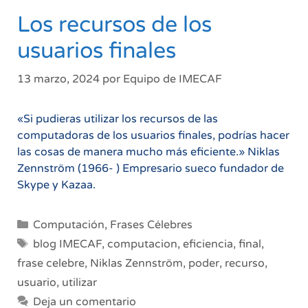
Los recursos de los
usuarios finales
13 marzo, 2024
por
Equipo de IMECAF
«Si pudieras utilizar los recursos de las
computadoras de los usuarios finales, podrías hacer
las cosas de manera mucho más eficiente.» Niklas
Zennström (1966- ) Empresario sueco fundador de
Skype y Kazaa.
Categorías
Computación
,
Frases Célebres
Etiquetas
blog IMECAF
,
computacion
,
eficiencia
,
final
,
frase celebre
,
Niklas Zennström
,
poder
,
recurso
,
usuario
,
utilizar
Deja un comentario