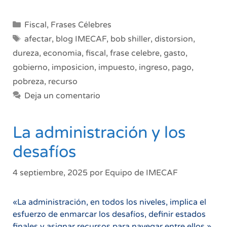
impuesto
de
Categorías
Fiscal
,
Frases Célebres
suma
Etiquetas
afectar
,
blog IMECAF
,
bob shiller
,
distorsion
,
fija
dureza
,
economia
,
fiscal
,
frase celebre
,
gasto
,
gobierno
,
imposicion
,
impuesto
,
ingreso
,
pago
,
pobreza
,
recurso
Deja un comentario
La administración y los
desafíos
4 septiembre, 2025
por
Equipo de IMECAF
«La administración, en todos los niveles, implica el
esfuerzo de enmarcar los desafíos, definir estados
finales y asignar recursos para navegar entre ellos.»