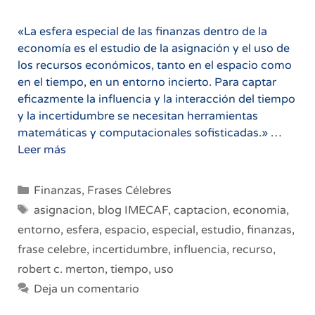
«La esfera especial de las finanzas dentro de la
economía es el estudio de la asignación y el uso de
los recursos económicos, tanto en el espacio como
en el tiempo, en un entorno incierto. Para captar
eficazmente la influencia y la interacción del tiempo
y la incertidumbre se necesitan herramientas
matemáticas y computacionales sofisticadas.» …
La
Leer más
esfera
de
Categorías
Finanzas
,
Frases Célebres
las
Etiquetas
asignacion
,
blog IMECAF
,
captacion
,
economia
,
finanzas
entorno
,
esfera
,
espacio
,
especial
,
estudio
,
finanzas
,
frase celebre
,
incertidumbre
,
influencia
,
recurso
,
robert c. merton
,
tiempo
,
uso
Deja un comentario