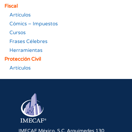
Fiscal
Artículos
Cómics – Impuestos
Cursos
Frases Célebres
Herramientas
Protección Civil
Artículos
IMECAF México, S.C.
Arquímedes 130