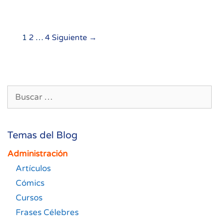
Navegación
1
2
…
4
Siguiente →
de
entradas
Buscar:
Temas del Blog
Administración
Artículos
Cómics
Cursos
Frases Célebres