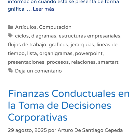
información cuando esta se presenta de forma
SmartArt
gráfica. …
Leer más
en
PowerPoint:
Categorías
Artículos
,
Computación
Cómo
Etiquetas
ciclos
,
diagramas
,
estructuras empresariales
,
crear
flujos de trabajo
,
graficos
,
jerarquias
,
lineas de
presentaciones
tiempo
,
lista
,
organigramas
,
powerpoint
,
más
visuales,
presentaciones
,
procesos
,
relaciones
,
smartart
profesionales
Deja un comentario
y
fáciles
Finanzas Conductuales en
de
comprender
la Toma de Decisiones
Corporativas
29 agosto, 2025
por
Arturo De Santiago Cepeda