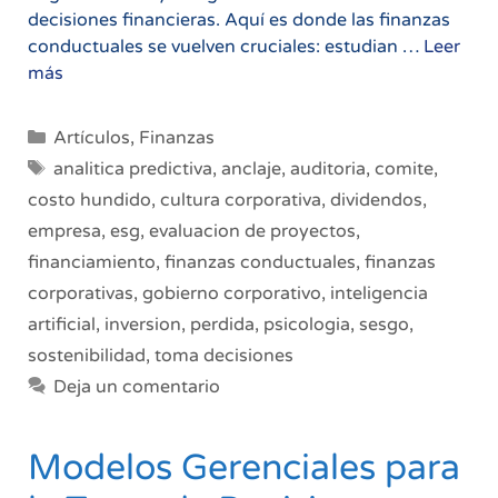
decisiones financieras. Aquí es donde las finanzas
conductuales se vuelven cruciales: estudian …
Leer
Finanzas
más
Conductuales
en
Categorías
Artículos
,
Finanzas
la
Etiquetas
analitica predictiva
,
anclaje
,
auditoria
,
comite
,
Toma
costo hundido
,
cultura corporativa
,
dividendos
,
de
empresa
,
esg
,
evaluacion de proyectos
,
Decisiones
Corporativas
financiamiento
,
finanzas conductuales
,
finanzas
corporativas
,
gobierno corporativo
,
inteligencia
artificial
,
inversion
,
perdida
,
psicologia
,
sesgo
,
sostenibilidad
,
toma decisiones
Deja un comentario
Modelos Gerenciales para