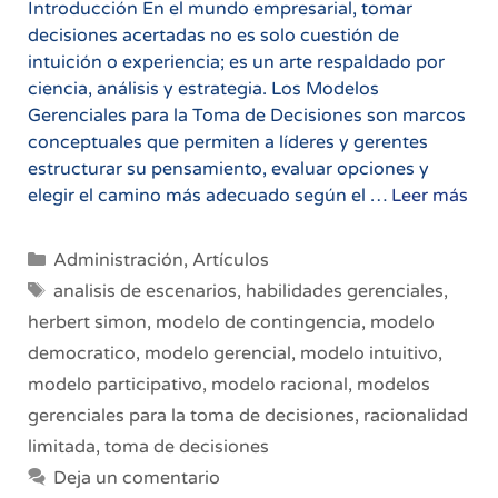
Introducción En el mundo empresarial, tomar
decisiones acertadas no es solo cuestión de
intuición o experiencia; es un arte respaldado por
ciencia, análisis y estrategia. Los Modelos
Gerenciales para la Toma de Decisiones son marcos
conceptuales que permiten a líderes y gerentes
estructurar su pensamiento, evaluar opciones y
Mo
elegir el camino más adecuado según el …
Leer más
Ger
par
Categorías
Administración
,
Artículos
la
Etiquetas
analisis de escenarios
,
habilidades gerenciales
,
To
herbert simon
,
modelo de contingencia
,
modelo
de
democratico
,
modelo gerencial
,
modelo intuitivo
,
Dec
Guí
modelo participativo
,
modelo racional
,
modelos
Com
gerenciales para la toma de decisiones
,
racionalidad
co
limitada
,
toma de decisiones
Eje
Deja un comentario
Prá