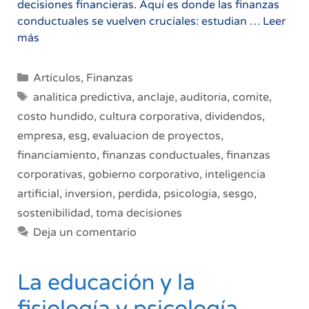
decisiones financieras. Aquí es donde las finanzas
conductuales se vuelven cruciales: estudian …
Leer
Finanzas
más
Conductuales
en
Categorías
Artículos
,
Finanzas
la
Etiquetas
analitica predictiva
,
anclaje
,
auditoria
,
comite
,
Toma
costo hundido
,
cultura corporativa
,
dividendos
,
de
empresa
,
esg
,
evaluacion de proyectos
,
Decisiones
Corporativas
financiamiento
,
finanzas conductuales
,
finanzas
corporativas
,
gobierno corporativo
,
inteligencia
artificial
,
inversion
,
perdida
,
psicologia
,
sesgo
,
sostenibilidad
,
toma decisiones
Deja un comentario
La educación y la
fisiología y psicología