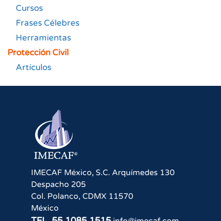
Cursos
Frases Célebres
Herramientas
Protección Civil
Artículos
IMECAF México, S.C.
Arquímedes 130
Despacho 205
Col. Polanco
,
CDMX
11570
México
TEL.
55 1085 1515
info@imecaf.com