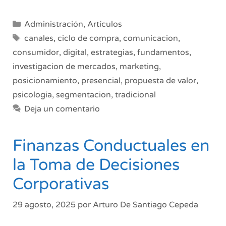
paso
a
Categorías
Administración
,
Artículos
paso:
Etiquetas
canales
,
ciclo de compra
,
comunicacion
,
conceptos
consumidor
,
digital
,
estrategias
,
fundamentos
,
esenciales
investigacion de mercados
,
marketing
,
y
estrategias
posicionamiento
,
presencial
,
propuesta de valor
,
para
psicologia
,
segmentacion
,
tradicional
mejorar
Deja un comentario
el
rendimiento
de
Finanzas Conductuales en
tu
la Toma de Decisiones
negocio
Corporativas
29 agosto, 2025
por
Arturo De Santiago Cepeda