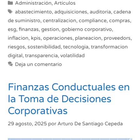
Categorías
Administración
,
Artículos
Gobierno,
Etiquetas
abastecimiento
,
adquisiciones
,
auditoria
,
cadena
Planeación,
de suministro
,
centralizacion
,
compliance
,
compras
,
Riesgo,
esg
,
finanzas
,
gestion
,
gobierno corporativo
,
Integración,
KPIs,
inflacion
,
kpis
,
operaciones
,
planeacion
,
proveedors
,
Sostenibilidad
riesgos
,
sostenibilidad
,
tecnologia
,
transformacion
digital
,
transparencia
,
volatilidad
Deja un comentario
Finanzas Conductuales en
la Toma de Decisiones
Corporativas
29 agosto, 2025
por
Arturo De Santiago Cepeda