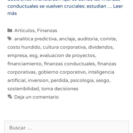
conductuales se vuelven cruciales: estudian …
Leer
Finanzas
más
Conductuales
en
Categorías
Artículos
,
Finanzas
la
Etiquetas
analitica predictiva
,
anclaje
,
auditoria
,
comite
,
Toma
costo hundido
,
cultura corporativa
,
dividendos
,
de
empresa
,
esg
,
evaluacion de proyectos
,
Decisiones
Corporativas
financiamiento
,
finanzas conductuales
,
finanzas
corporativas
,
gobierno corporativo
,
inteligencia
artificial
,
inversion
,
perdida
,
psicologia
,
sesgo
,
sostenibilidad
,
toma decisiones
Deja un comentario
Buscar: