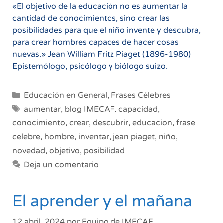
«El objetivo de la educación no es aumentar la
cantidad de conocimientos, sino crear las
posibilidades para que el niño invente y descubra,
para crear hombres capaces de hacer cosas
nuevas.» Jean William Fritz Piaget (1896-1980)
Epistemólogo, psicólogo y biólogo suizo.
Categorías
Educación en General
,
Frases Célebres
Etiquetas
aumentar
,
blog IMECAF
,
capacidad
,
conocimiento
,
crear
,
descubrir
,
educacion
,
frase
celebre
,
hombre
,
inventar
,
jean piaget
,
niño
,
novedad
,
objetivo
,
posibilidad
Deja un comentario
El aprender y el mañana
12 abril, 2024
por
Equipo de IMECAF