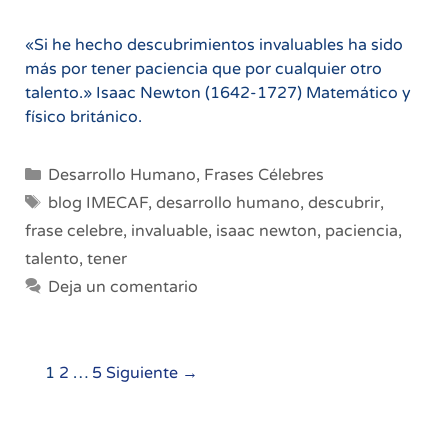
«Si he hecho descubrimientos invaluables ha sido
más por tener paciencia que por cualquier otro
talento.» Isaac Newton (1642-1727) Matemático y
físico británico.
Categorías
Desarrollo Humano
,
Frases Célebres
Etiquetas
blog IMECAF
,
desarrollo humano
,
descubrir
,
frase celebre
,
invaluable
,
isaac newton
,
paciencia
,
talento
,
tener
Deja un comentario
Navegación
1
2
…
5
Siguiente →
de
entradas