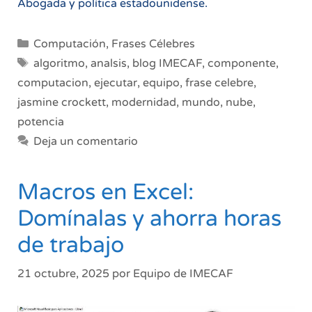
Abogada y política estadounidense.
Categorías
Computación
,
Frases Célebres
Etiquetas
algoritmo
,
analsis
,
blog IMECAF
,
componente
,
computacion
,
ejecutar
,
equipo
,
frase celebre
,
jasmine crockett
,
modernidad
,
mundo
,
nube
,
potencia
Deja un comentario
Macros en Excel:
Domínalas y ahorra horas
de trabajo
21 octubre, 2025
por
Equipo de IMECAF