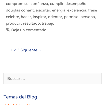
compromiso
,
confianza
,
cumplir
,
desempeño
,
douglas conant
,
ejecutar
,
energia
,
excelencia
,
frase
celebre
,
hacer
,
inspirar
,
orientar
,
permiso
,
persona
,
producir
,
resultado
,
trabajo
Deja un comentario
Navegación
1
2
3
Siguiente →
de
entradas
Buscar:
Temas del Blog