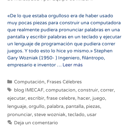
«De lo que estaba orgulloso era de haber usado
muy pocas piezas para construir una computadora
que realmente pudiera pronunciar palabras en una
pantalla y escribir palabras en un teclado y ejecutar
un lenguaje de programación que pudiera correr
juegos. Y todo esto lo hice yo mismo.» Stephen
Gary Wozniak (1950- ) Ingeniero, filántropo,
El
empresario e inventor …
Leer más
orgullo
de
Categorías
Computación
,
Frases Célebres
construir
Etiquetas
blog IMECAF
,
computacion
,
construir
,
correr
,
una
ejecutar
,
escribir
,
frase celebre
,
hacer
,
juego
,
computadora
lenguaje
,
orgullo
,
palabra
,
pantalla
,
piezas
,
pronunciar
,
steve wozniak
,
teclado
,
usar
Deja un comentario