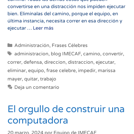
convertirse en una distracción nos impiden ejecutar
bien. Elimínalas del camino, porque el equipo, en
última instancia, necesita correr en esa dirección y
La
ejecutar …
Leer más
administración
es
Categorías
Administración
,
Frases Célebres
defensa
Etiquetas
administracion
,
blog IMECAF
,
camino
,
convertir
,
correr
,
defensa
,
direccion
,
distraccion
,
ejecutar
,
eliminar
,
equipo
,
frase celebre
,
impedir
,
marissa
mayer
,
quitar
,
trabajo
Deja un comentario
El orgullo de construir una
computadora
20 marzo, 2024
por
Equipo de IMECAF