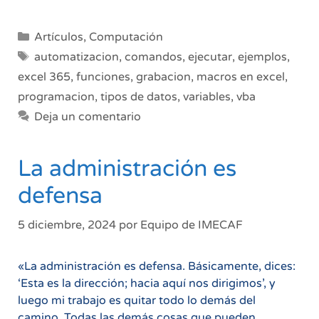
en
Excel:
Categorías
Artículos
,
Computación
Domínalas
Etiquetas
automatizacion
,
comandos
,
ejecutar
,
ejemplos
,
y
excel 365
,
funciones
,
grabacion
,
macros en excel
,
ahorra
programacion
,
tipos de datos
,
variables
,
vba
horas
de
Deja un comentario
trabajo
La administración es
defensa
5 diciembre, 2024
por
Equipo de IMECAF
«La administración es defensa. Básicamente, dices:
‘Esta es la dirección; hacia aquí nos dirigimos’, y
luego mi trabajo es quitar todo lo demás del
camino. Todas las demás cosas que pueden