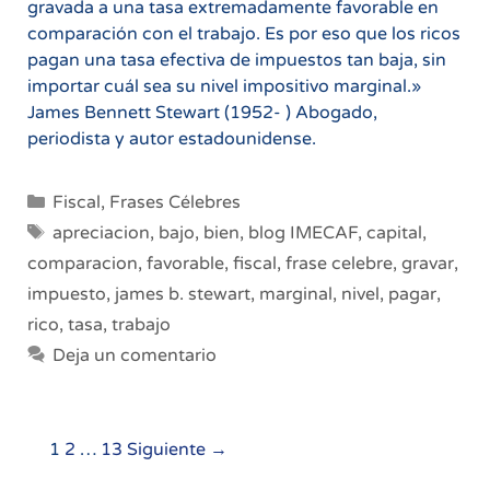
gravada a una tasa extremadamente favorable en
comparación con el trabajo. Es por eso que los ricos
pagan una tasa efectiva de impuestos tan baja, sin
importar cuál sea su nivel impositivo marginal.»
James Bennett Stewart (1952- ) Abogado,
periodista y autor estadounidense.
Categorías
Fiscal
,
Frases Célebres
Etiquetas
apreciacion
,
bajo
,
bien
,
blog IMECAF
,
capital
,
comparacion
,
favorable
,
fiscal
,
frase celebre
,
gravar
,
impuesto
,
james b. stewart
,
marginal
,
nivel
,
pagar
,
rico
,
tasa
,
trabajo
Deja un comentario
Navegación
1
2
…
13
Siguiente →
de