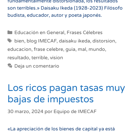
fundamentalmente distorsionada, los resultados
son terribles.» Daisaku Ikeda (1928-2023) Filósofo
budista, educador, autor y poeta japonés.
Categorías
Educación en General
,
Frases Célebres
Etiquetas
bien
,
blog IMECAF
,
daisaku ikeda
,
distorsion
,
educacion
,
frase celebre
,
guia
,
mal
,
mundo
,
resultado
,
terrible
,
vision
Deja un comentario
Los ricos pagan tasas muy
bajas de impuestos
30 marzo, 2024
por
Equipo de IMECAF
«La apreciación de los bienes de capital ya está