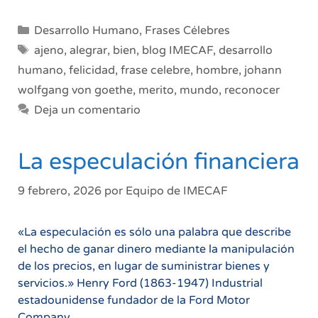
Categorías
Desarrollo Humano
,
Frases Célebres
Etiquetas
ajeno
,
alegrar
,
bien
,
blog IMECAF
,
desarrollo
humano
,
felicidad
,
frase celebre
,
hombre
,
johann
wolfgang von goethe
,
merito
,
mundo
,
reconocer
Deja un comentario
La especulación financiera
9 febrero, 2026
por
Equipo de IMECAF
«La especulación es sólo una palabra que describe
el hecho de ganar dinero mediante la manipulación
de los precios, en lugar de suministrar bienes y
servicios.» Henry Ford (1863-1947) Industrial
estadounidense fundador de la Ford Motor
Company.