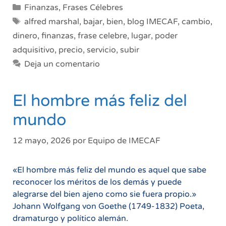
Categorías
Finanzas
,
Frases Célebres
Etiquetas
alfred marshal
,
bajar
,
bien
,
blog IMECAF
,
cambio
,
dinero
,
finanzas
,
frase celebre
,
lugar
,
poder
adquisitivo
,
precio
,
servicio
,
subir
Deja un comentario
El hombre más feliz del
mundo
12 mayo, 2026
por
Equipo de IMECAF
«El hombre más feliz del mundo es aquel que sabe
reconocer los méritos de los demás y puede
alegrarse del bien ajeno como sie fuera propio.»
Johann Wolfgang von Goethe (1749-1832) Poeta,
dramaturgo y político alemán.