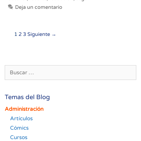
Deja un comentario
Navegación
1
2
3
Siguiente →
de
entradas
Buscar:
Temas del Blog
Administración
Artículos
Cómics
Cursos