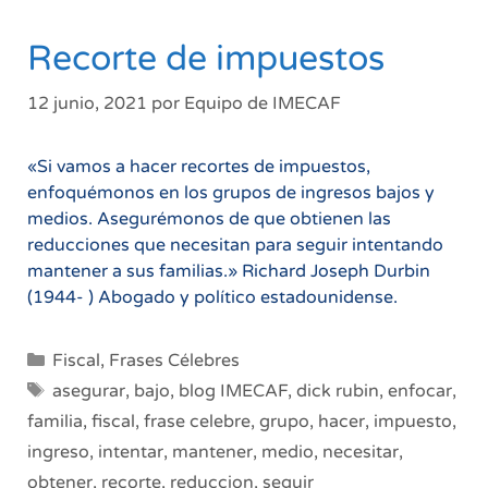
Recorte de impuestos
12 junio, 2021
por
Equipo de IMECAF
«Si vamos a hacer recortes de impuestos,
enfoquémonos en los grupos de ingresos bajos y
medios. Asegurémonos de que obtienen las
reducciones que necesitan para seguir intentando
mantener a sus familias.» Richard Joseph Durbin
(1944- ) Abogado y político estadounidense.
Categorías
Fiscal
,
Frases Célebres
Etiquetas
asegurar
,
bajo
,
blog IMECAF
,
dick rubin
,
enfocar
,
familia
,
fiscal
,
frase celebre
,
grupo
,
hacer
,
impuesto
,
ingreso
,
intentar
,
mantener
,
medio
,
necesitar
,
obtener
,
recorte
,
reduccion
,
seguir