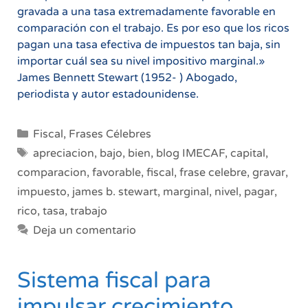
gravada a una tasa extremadamente favorable en
comparación con el trabajo. Es por eso que los ricos
pagan una tasa efectiva de impuestos tan baja, sin
importar cuál sea su nivel impositivo marginal.»
James Bennett Stewart (1952- ) Abogado,
periodista y autor estadounidense.
Categorías
Fiscal
,
Frases Célebres
Etiquetas
apreciacion
,
bajo
,
bien
,
blog IMECAF
,
capital
,
comparacion
,
favorable
,
fiscal
,
frase celebre
,
gravar
,
impuesto
,
james b. stewart
,
marginal
,
nivel
,
pagar
,
rico
,
tasa
,
trabajo
Deja un comentario
Sistema fiscal para
impulsar crecimiento