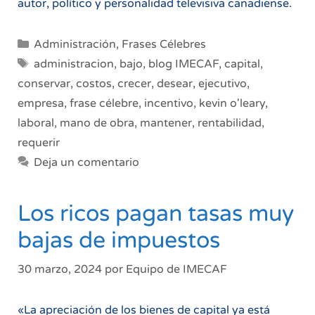
autor, político y personalidad televisiva canadiense.
Categorías
Administración
,
Frases Célebres
Etiquetas
administracion
,
bajo
,
blog IMECAF
,
capital
,
conservar
,
costos
,
crecer
,
desear
,
ejecutivo
,
empresa
,
frase célebre
,
incentivo
,
kevin o'leary
,
laboral
,
mano de obra
,
mantener
,
rentabilidad
,
requerir
Deja un comentario
Los ricos pagan tasas muy
bajas de impuestos
30 marzo, 2024
por
Equipo de IMECAF
«La apreciación de los bienes de capital ya está