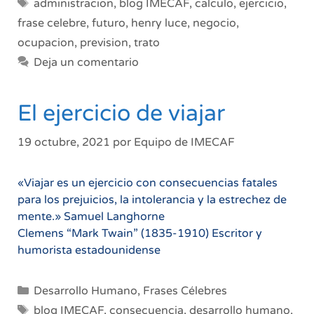
Etiquetas
administracion
,
blog IMECAF
,
calculo
,
ejercicio
,
frase celebre
,
futuro
,
henry luce
,
negocio
,
ocupacion
,
prevision
,
trato
Deja un comentario
El ejercicio de viajar
19 octubre, 2021
por
Equipo de IMECAF
«Viajar es un ejercicio con consecuencias fatales
para los prejuicios, la intolerancia y la estrechez de
mente.» Samuel Langhorne
Clemens “Mark Twain” (1835-1910) Escritor y
humorista estadounidense
Categorías
Desarrollo Humano
,
Frases Célebres
Etiquetas
blog IMECAF
,
consecuencia
,
desarrollo humano
,