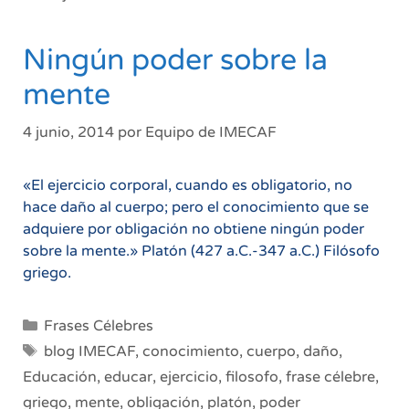
Ningún poder sobre la
mente
4 junio, 2014
por
Equipo de IMECAF
«El ejercicio corporal, cuando es obligatorio, no
hace daño al cuerpo; pero el conocimiento que se
adquiere por obligación no obtiene ningún poder
sobre la mente.» Platón (427 a.C.-347 a.C.) Filósofo
griego.
Categorías
Frases Célebres
Etiquetas
blog IMECAF
,
conocimiento
,
cuerpo
,
daño
,
Educación
,
educar
,
ejercicio
,
filosofo
,
frase célebre
,
griego
,
mente
,
obligación
,
platón
,
poder