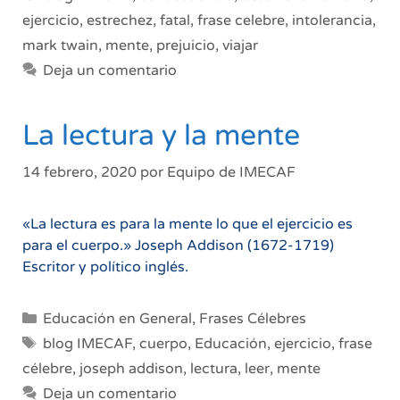
ejercicio
,
estrechez
,
fatal
,
frase celebre
,
intolerancia
,
mark twain
,
mente
,
prejuicio
,
viajar
Deja un comentario
La lectura y la mente
14 febrero, 2020
por
Equipo de IMECAF
«La lectura es para la mente lo que el ejercicio es
para el cuerpo.» Joseph Addison (1672-1719)
Escritor y político inglés.
Categorías
Educación en General
,
Frases Célebres
Etiquetas
blog IMECAF
,
cuerpo
,
Educación
,
ejercicio
,
frase
célebre
,
joseph addison
,
lectura
,
leer
,
mente
Deja un comentario