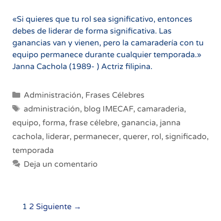
«Si quieres que tu rol sea significativo, entonces
debes de liderar de forma significativa. Las
ganancias van y vienen, pero la camaradería con tu
equipo permanece durante cualquier temporada.»
Janna Cachola (1989- ) Actriz filipina.
Categorías
Administración
,
Frases Célebres
Etiquetas
administración
,
blog IMECAF
,
camaraderia
,
equipo
,
forma
,
frase célebre
,
ganancia
,
janna
cachola
,
liderar
,
permanecer
,
querer
,
rol
,
significado
,
temporada
Deja un comentario
Navegación
1
2
Siguiente →
de