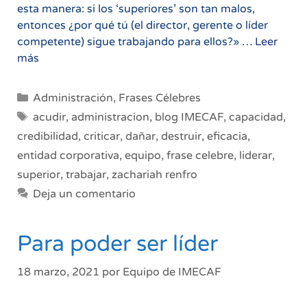
esta manera: si los ‘superiores’ son tan malos,
entonces ¿por qué tú (el director, gerente o líder
competente) sigue trabajando para ellos?» …
Leer
No
más
critiques
a
Categorías
Administración
,
Frases Célebres
tus
Etiquetas
acudir
,
administracion
,
blog IMECAF
,
capacidad
,
superiores
credibilidad
,
criticar
,
dañar
,
destruir
,
eficacia
,
entidad corporativa
,
equipo
,
frase celebre
,
liderar
,
superior
,
trabajar
,
zachariah renfro
Deja un comentario
Para poder ser líder
18 marzo, 2021
por
Equipo de IMECAF