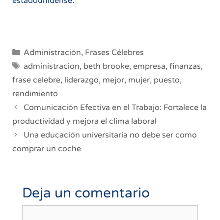
estadounidense.
Categorías
Administración
,
Frases Célebres
Etiquetas
administracion
,
beth brooke
,
empresa
,
finanzas
,
frase celebre
,
liderazgo
,
mejor
,
mujer
,
puesto
,
rendimiento
Navegación
Comunicación Efectiva en el Trabajo: Fortalece la
de
productividad y mejora el clima laboral
entradas
Una educación universitaria no debe ser como
comprar un coche
Deja un comentario
Comentario