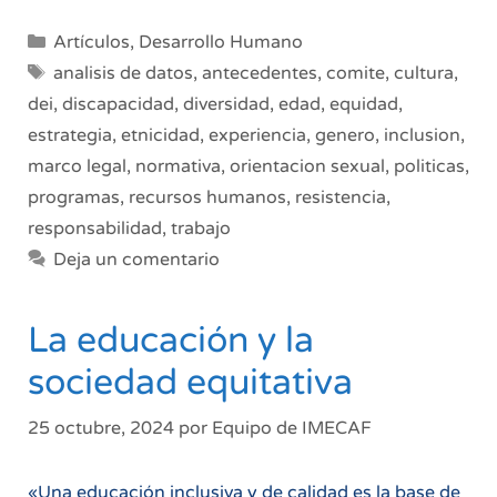
Equidad
e
Categorías
Artículos
,
Desarrollo Humano
Inclusión
Etiquetas
analisis de datos
,
antecedentes
,
comite
,
cultura
,
en
dei
,
discapacidad
,
diversidad
,
edad
,
equidad
,
el
estrategia
,
etnicidad
,
experiencia
,
genero
,
inclusion
,
Trabajo:
Claves
marco legal
,
normativa
,
orientacion sexual
,
politicas
,
para
programas
,
recursos humanos
,
resistencia
,
un
responsabilidad
,
trabajo
Futuro
Deja un comentario
Organizacional
Sostenible
La educación y la
sociedad equitativa
25 octubre, 2024
por
Equipo de IMECAF
«Una educación inclusiva y de calidad es la base de