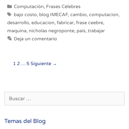
Categorías
Computación
,
Frases Célebres
Etiquetas
bajo costo
,
blog IMECAF
,
cambio
,
computacion
,
desarrollo
,
educacion
,
fabricar
,
frase ceebre
,
maquina
,
nicholas negroponte
,
pais
,
trabajar
Deja un comentario
Navegación
1
2
…
5
Siguiente →
de
entradas
Buscar:
Temas del Blog