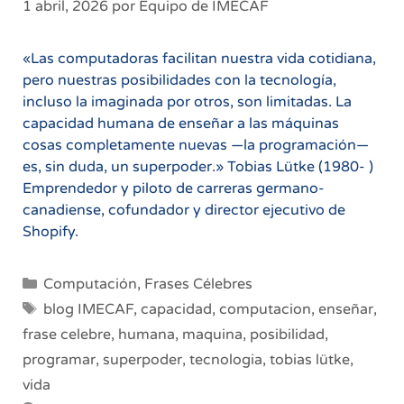
1 abril, 2026
por
Equipo de IMECAF
«Las computadoras facilitan nuestra vida cotidiana,
pero nuestras posibilidades con la tecnología,
incluso la imaginada por otros, son limitadas. La
capacidad humana de enseñar a las máquinas
cosas completamente nuevas —la programación—
es, sin duda, un superpoder.» Tobias Lütke (1980- )
Emprendedor y piloto de carreras germano-
canadiense, cofundador y director ejecutivo de
Shopify.
Categorías
Computación
,
Frases Célebres
Etiquetas
blog IMECAF
,
capacidad
,
computacion
,
enseñar
,
frase celebre
,
humana
,
maquina
,
posibilidad
,
programar
,
superpoder
,
tecnologia
,
tobias lütke
,
vida