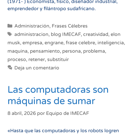
(1971- ) Economista, físico, diseñador industrial,
emprendedor y filántropo sudafricano.
Categorías
Administración
,
Frases Célebres
Etiquetas
administracion
,
blog IMECAF
,
creatividad
,
elon
musk
,
empresa
,
engrane
,
frase celebre
,
inteligencia
,
maquina
,
pensamiento
,
persona
,
problema
,
proceso
,
retener
,
substituir
Deja un comentario
Las computadoras son
máquinas de sumar
8 abril, 2026
por
Equipo de IMECAF
«Hasta que las computadoras y los robots logren