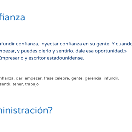
fianza
nfundir confianza, inyectar confianza en su gente. Y cuand
mpezar, y puedes olerlo y sentirlo, dale esa oportunidad.»
Empresario y escritor estadounidense.
nfianza
,
dar
,
empezar
,
frase celebre
,
gente
,
gerencia
,
infundir
,
sentir
,
tener
,
trabajo
inistración?