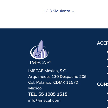
Navegación
1
2
3
Siguiente →
de
entradas
ACER
IMECAF México, S.C.
Arquímedes 130 Despacho 205
Col. Polanco
,
CDMX
11570
CON
México
TEL.
55 1085 1515
info@imecaf.com