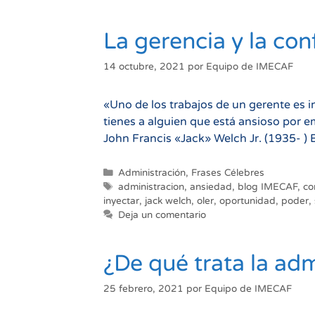
La gerencia y la con
14 octubre, 2021
por
Equipo de IMECAF
«Uno de los trabajos de un gerente es i
tienes a alguien que está ansioso por e
John Francis «Jack» Welch Jr. (1935- ) 
Categorías
Administración
,
Frases Célebres
Etiquetas
administracion
,
ansiedad
,
blog IMECAF
,
co
inyectar
,
jack welch
,
oler
,
oportunidad
,
poder
,
Deja un comentario
¿De qué trata la adm
25 febrero, 2021
por
Equipo de IMECAF