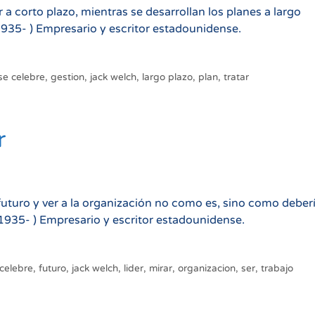
 a corto plazo, mientras se desarrollan los planes a largo
1935- ) Empresario y escritor estadounidense.
se celebre
,
gestion
,
jack welch
,
largo plazo
,
plan
,
tratar
r
l futuro y ver a la organización no como es, sino como deber
(1935- ) Empresario y escritor estadounidense.
 celebre
,
futuro
,
jack welch
,
lider
,
mirar
,
organizacion
,
ser
,
trabajo