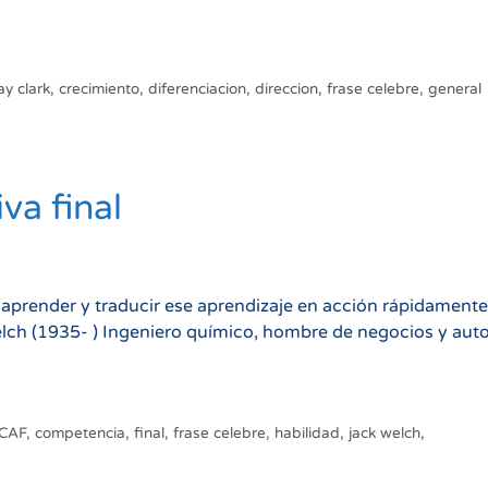
ay clark
,
crecimiento
,
diferenciacion
,
direccion
,
frase celebre
,
general
va final
 aprender y traducir ese aprendizaje en acción rápidamente
Welch (1935- ) Ingeniero químico, hombre de negocios y aut
ECAF
,
competencia
,
final
,
frase celebre
,
habilidad
,
jack welch
,