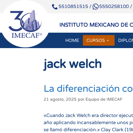
5510851515
/
5550258100
INSTITUTO MEXICANO DE 
HOME
CURSOS
DIPL
Saltar
al
jack welch
contenido
La diferenciación c
21 agosto, 2025
por
Equipo de IMECAF
«Cuando Jack Welch era director ejecuti
año aplicando incansablemente unos pri
se llamó diferenciación.» Clay Clark (1