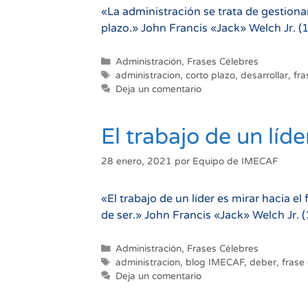
«La administración se trata de gestionar
plazo.» John Francis «Jack» Welch Jr. (
Categorías
Administración
,
Frases Célebres
Etiquetas
administracion
,
corto plazo
,
desarrollar
,
fra
Deja un comentario
El trabajo de un líde
28 enero, 2021
por
Equipo de IMECAF
«El trabajo de un líder es mirar hacia e
de ser.» John Francis «Jack» Welch Jr. 
Categorías
Administración
,
Frases Célebres
Etiquetas
administracion
,
blog IMECAF
,
deber
,
frase
Deja un comentario