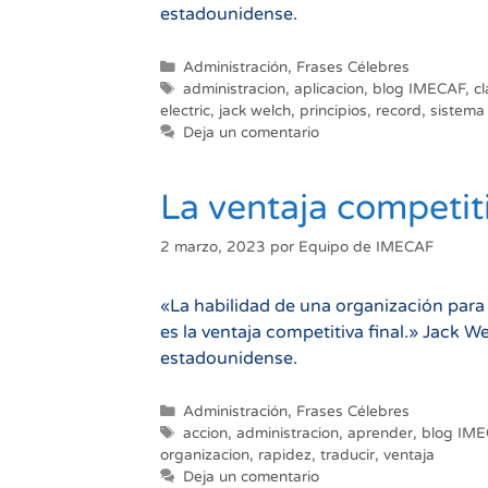
estadounidense.
Categorías
Administración
,
Frases Célebres
Etiquetas
administracion
,
aplicacion
,
blog IMECAF
,
cl
electric
,
jack welch
,
principios
,
record
,
sistema
Deja un comentario
La ventaja competiti
2 marzo, 2023
por
Equipo de IMECAF
«La habilidad de una organización para
es la ventaja competitiva final.» Jack 
estadounidense.
Categorías
Administración
,
Frases Célebres
Etiquetas
accion
,
administracion
,
aprender
,
blog IM
organizacion
,
rapidez
,
traducir
,
ventaja
Deja un comentario